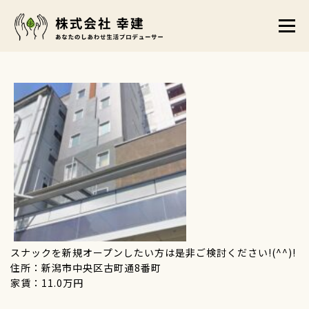
コ
メニュ
ン
テ
トップ
賃貸物件
販売物件
事業案内
ン
ツ
店舗案内
会社概要
お問い合わせ
お知らせ
へ
ス
キ
ッ
プ
スナックを新規オープンしたい方は是非ご検討ください!(^^)!
住所：新潟市中央区古町通8番町
家賃：11.0万円