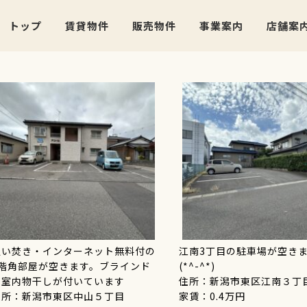
トップ
賃貸物件
販売物件
事業案内
店舗案
追い焚き・インターネット無料付の
江南3丁目の駐車場が空き
1階角部屋が空きます。ブラインド
(*^-^*)
と室内物干しが付いています
住所：新潟市東区江南３丁
住所：新潟市東区中山５丁目
家賃：0.4万円