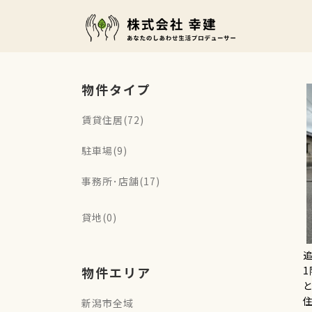
コ
ン
テ
ン
物件タイプ
ツ
賃貸住居(72)
へ
駐車場(9)
ス
キ
事務所･店舗(17)
ッ
貸地(0)
プ
物件エリア
新潟市全域