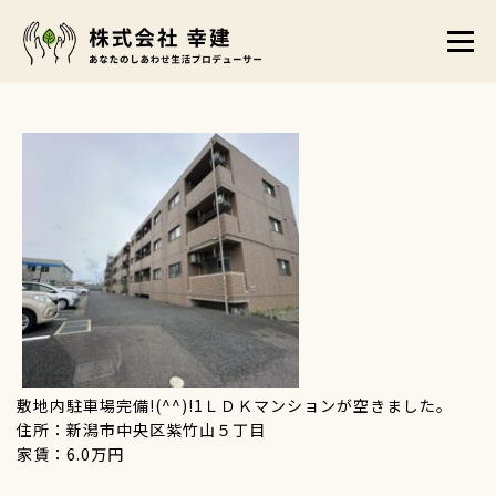
コ
メニュ
ン
テ
トップ
賃貸物件
販売物件
事業案内
ン
ツ
店舗案内
会社概要
お問い合わせ
お知らせ
へ
ス
キ
ッ
プ
敷地内駐車場完備!(^^)!1ＬＤＫマンションが空きました。
住所：新潟市中央区紫竹山５丁目
家賃：6.0万円