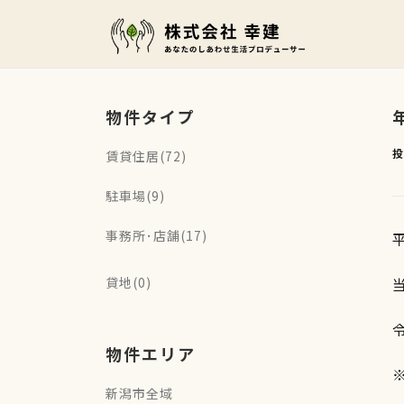
コ
ン
テ
ン
物件タイプ
ツ
投
賃貸住居(72)
へ
駐車場(9)
ス
キ
事務所･店舗(17)
ッ
貸地(0)
プ
令
物件エリア
新潟市全域