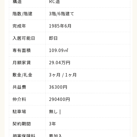
構造
RC造
階数/階建
3階/6階建て
完成年
1985年6月
入居可能日
即日
専有面積
109.09㎡
月額家賃
29.04万円
敷金/礼金
3ヶ月 / 1ヶ月
共益費
36300円
仲介料
290400円
駐車場
無し |
契約期間
3年
損害保険料
要加入