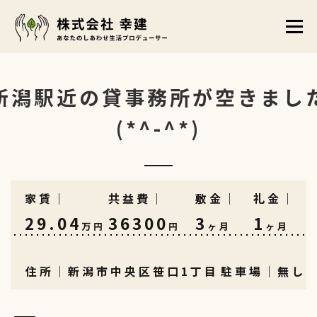
コ
メニュ
ン
テ
トップ
賃貸物件
販売物件
事業案内
ン
新潟駅近の貸事務所が空きまし
ツ
(*^-^*)
店舗案内
会社概要
お問い合わせ
お知らせ
へ
ス
キ
家賃｜
共益費｜
敷金｜
礼金｜
ッ
29.04
36300
3
1
万円
円
ヶ月
ヶ月
プ
住所｜新潟市中央区笹口1丁目
駐車場｜無し